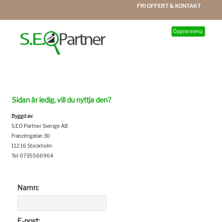
FRI OFFERT & KONTAKT
Öppna menu
Sidan är ledig, vill du nyttja den?
Byggd av:
S.E.O Partner Sverige AB
Franzéngatan 30
112 16 Stockholm
Tel: 0735566964
Namn:
E-post: