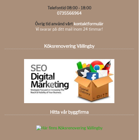
Telefontid 08:00 - 18:00
0735566964
Övrig tid använd vårt
kontaktformulär
Vi svarar på ditt mail inom 24 timmar!
Köksrenovering Vällingby
Hitta vår byggfirma